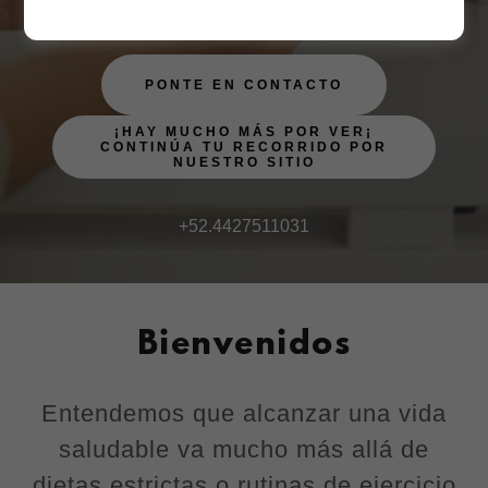
PONTE EN CONTACTO
¡HAY MUCHO MÁS POR VER¡
CONTINÚA TU RECORRIDO POR
NUESTRO SITIO
+52.4427511031
Bienvenidos
Entendemos que alcanzar una vida
saludable va mucho más allá de
dietas estrictas o rutinas de ejercicio