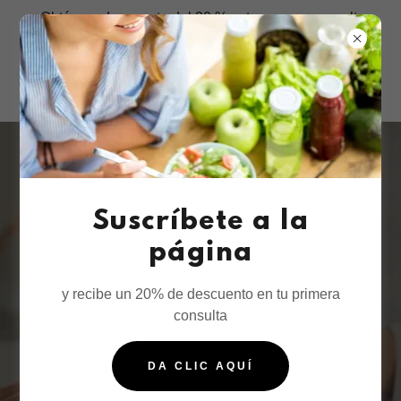
¡Obtén un descuento del 20 % este mes en consulta
nutricional al suscribirte
CUTBACKWEIGHT
COACH EN
SALUD,
Suscríbete a la
página
NUTRICIÓN Y
FITNESS
y recibe un 20% de descuento en tu primera
consulta
¡Equilibra tu cuerpo, mejora tu
DA CLIC AQUÍ
vida¡